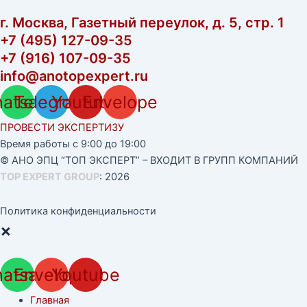
г. Москва, Газетный переулок, д. 5, стр. 1
+7 (495) 127-09-35
+7 (916) 107-09-35
info@anotopexpert.ru
atsapp
Telegram
Youtube
Envelope
ПРОВЕСТИ ЭКСПЕРТИЗУ
Время работы с 9:00 до 19:00
© АНО ЭПЦ “ТОП ЭКСПЕРТ” – ВХОДИТ В ГРУПП КОМПАНИЙ
TOP EXPERT GROUP
: 2026
Политика конфиденциальности
×
atsapp
Envelope
Youtube
Главная