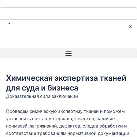
Перейти
Search
к
Search
содержимому
C
th
se
bo
Menu
Химическая экспертиза тканей
для суда и бизнеса
Доказательная сила заключений
Проведем химическую экспертизу тканей и поможем
установить состав материала, качество, наличие
примесей, загрязнений, дефектов, следов обработки и
соответствие требованиям нормативной документации.