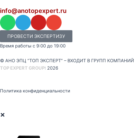
info@anotopexpert.ru
W
T
Y
E
h
e
o
n
a
l
u
v
ПРОВЕСТИ ЭКСПЕРТИЗУ
t
e
t
e
Время работы с 9:00 до 19:00
s
g
u
l
a
r
b
o
© АНО ЭПЦ “ТОП ЭКСПЕРТ” – ВХОДИТ В ГРУПП КОМПАНИЙ
p
a
e
p
TOP EXPERT GROUP
: 2026
p
m
e
Политика конфиденциальности
×