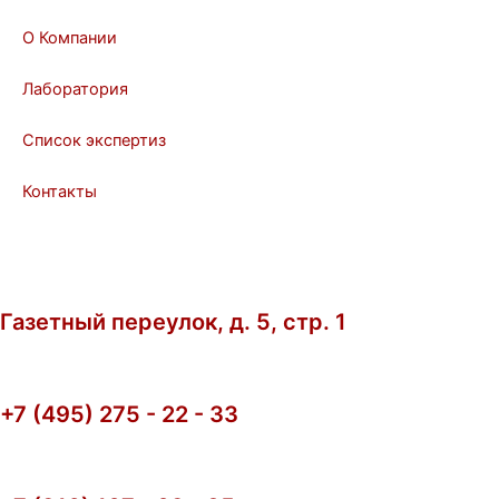
s
l
u
a
o
b
О Компании
p
p
e
p
e
Лаборатория
Список экспертиз
Контакты
Газетный переулок, д. 5, стр. 1
+7 (495) 275 - 22 - 33