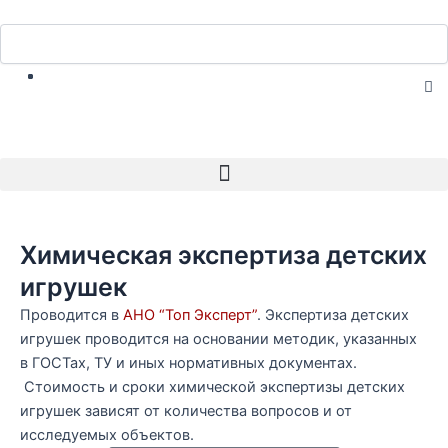
Перейти
Search
к
Search
содержимому
C
th
se
bo
Menu
Химическая экспертиза детских
игрушек
Проводится в
АНО “Топ Эксперт”
. Экспертиза детских
игрушек проводится на основании методик, указанных
в ГОСТах, ТУ и иных нормативных документах.
Стоимость и сроки химической экспертизы детских
игрушек зависят от количества вопросов и от
исследуемых объектов.