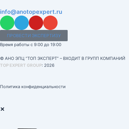
info@anotopexpert.ru
W
T
Y
E
h
e
o
n
a
l
u
v
ПРОВЕСТИ ЭКСПЕРТИЗУ
t
e
t
e
Время работы с 9:00 до 19:00
s
g
u
l
a
r
b
o
© АНО ЭПЦ “ТОП ЭКСПЕРТ” – ВХОДИТ В ГРУПП КОМПАНИЙ
p
a
e
p
TOP EXPERT GROUP
: 2026
p
m
e
Политика конфиденциальности
×