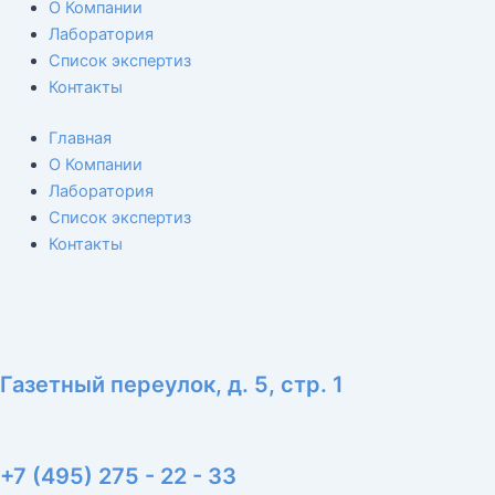
s
l
u
О Компании
a
o
b
Лаборатория
p
p
e
Список экспертиз
p
e
Контакты
Главная
О Компании
Лаборатория
Список экспертиз
Контакты
Газетный переулок, д. 5, стр. 1
+7 (495) 275 - 22 - 33