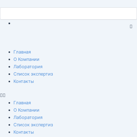
Перейти
Навигация
Search
к
Search
по
содержимому
записям
C
th
se
bo
Menu
Главная
О Компании
Лаборатория
Список экспертиз
Контакты
Главная
О Компании
Лаборатория
Список экспертиз
Контакты