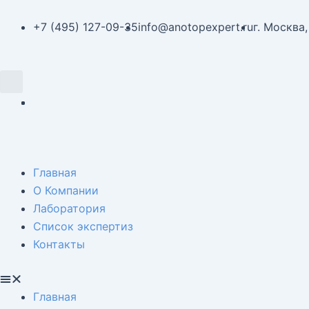
Перейти
Навигация
к
по
+7 (495) 127-09-35
info@anotopexpert.ru
г. Москва,
содержимому
записям
Search
Menu
Главная
О Компании
Лаборатория
Список экспертиз
Контакты
Главная