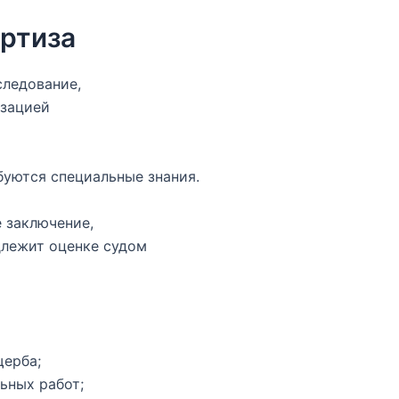
ертиза
следование,
изацией
я
буются специальные знания.
 заключение,
длежит оценке судом
щерба;
ьных работ;