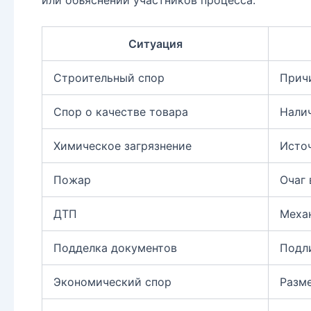
Ситуация
Строительный спор
Причи
Спор о качестве товара
Нали
Химическое загрязнение
Источ
Пожар
Очаг 
ДТП
Механ
Подделка документов
Подли
Экономический спор
Разме