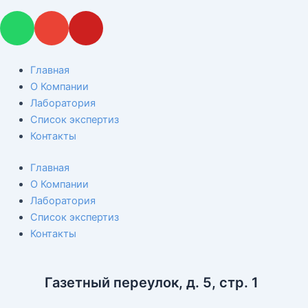
W
E
Y
h
n
o
a
v
u
t
e
t
Главная
s
l
u
О Компании
a
o
b
Лаборатория
p
p
e
Список экспертиз
p
e
Контакты
Главная
О Компании
Лаборатория
Список экспертиз
Контакты
Газетный переулок, д. 5, стр. 1