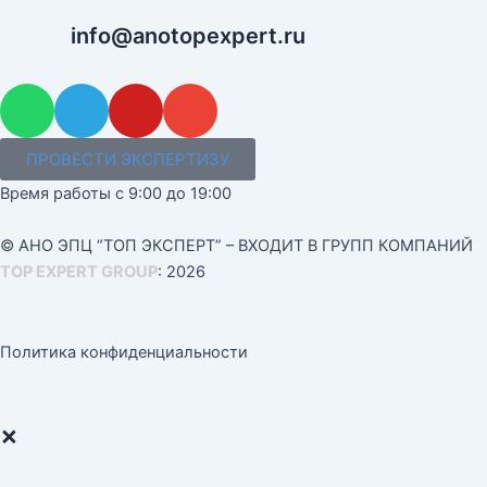
info@anotopexpert.ru
W
T
Y
E
h
e
o
n
a
l
u
v
ПРОВЕСТИ ЭКСПЕРТИЗУ
t
e
t
e
Время работы с 9:00 до 19:00
s
g
u
l
a
r
b
o
© АНО ЭПЦ “ТОП ЭКСПЕРТ” – ВХОДИТ В ГРУПП КОМПАНИЙ
p
a
e
p
TOP EXPERT GROUP
: 2026
p
m
e
Политика конфиденциальности
×