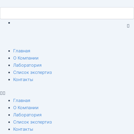
Перейти
Навигация
Search
к
Search
по
содержимому
записям
C
th
se
bo
Menu
Главная
О Компании
Лаборатория
Список экспертиз
Контакты
Главная
О Компании
Лаборатория
Список экспертиз
Контакты