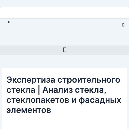
Перейти
Навигация
Search
к
Search
по
содержимому
записям
C
th
se
bo
Menu
Экспертиза строительного
стекла | Анализ стекла,
стеклопакетов и фасадных
элементов