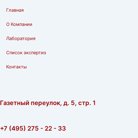
t
e
t
Главная
s
l
u
a
o
b
О Компании
p
p
e
p
e
Лаборатория
Список экспертиз
Контакты
Газетный переулок, д. 5, стр. 1
+7 (495) 275 - 22 - 33