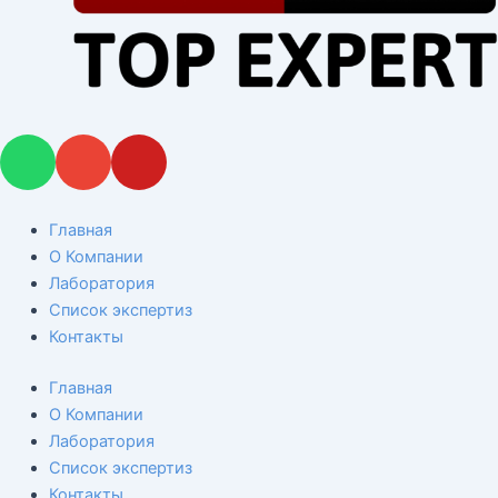
W
E
Y
h
n
o
a
v
u
t
e
t
Главная
s
l
u
О Компании
a
o
b
Лаборатория
p
p
e
Список экспертиз
p
e
Контакты
Главная
О Компании
Лаборатория
Список экспертиз
Контакты