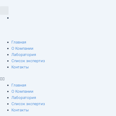
Перейти
Навигация
к
по
Search
содержимому
записям
Menu
Главная
О Компании
Лаборатория
Список экспертиз
Контакты
Главная
О Компании
Лаборатория
Список экспертиз
Контакты