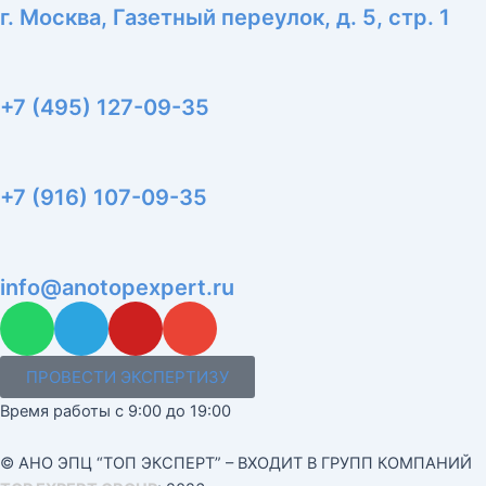
г. Москва, Газетный переулок, д. 5, стр. 1
+7 (495) 127-09-35
+7 (916) 107-09-35
info@anotopexpert.ru
W
T
Y
E
h
e
o
n
a
l
u
v
ПРОВЕСТИ ЭКСПЕРТИЗУ
t
e
t
e
Время работы с 9:00 до 19:00
s
g
u
l
a
r
b
o
© АНО ЭПЦ “ТОП ЭКСПЕРТ” – ВХОДИТ В ГРУПП КОМПАНИЙ
p
a
e
p