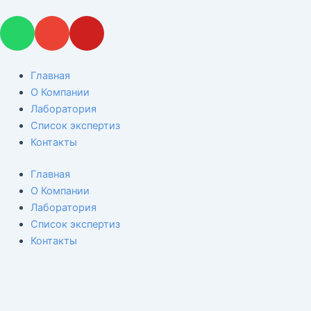
W
E
Y
h
n
o
a
v
u
t
e
t
Главная
s
l
u
О Компании
a
o
b
Лаборатория
p
p
e
Список экспертиз
p
e
Контакты
Главная
О Компании
Лаборатория
Список экспертиз
Контакты