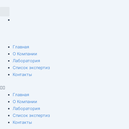
Перейти
Навигация
к
по
Search
содержимому
записям
Menu
Главная
О Компании
Лаборатория
Список экспертиз
Контакты
Главная
О Компании
Лаборатория
Список экспертиз
Контакты