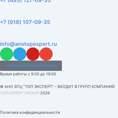
+7 (495) 127-09-35
+7 (916) 107-09-35
info@anotopexpert.ru
W
T
Y
E
h
e
o
n
a
l
u
v
ПРОВЕСТИ ЭКСПЕРТИЗУ
t
e
t
e
Время работы с 9:00 до 19:00
s
g
u
l
a
r
b
o
© АНО ЭПЦ “ТОП ЭКСПЕРТ” – ВХОДИТ В ГРУПП КОМПАНИЙ
p
a
e
p
TOP EXPERT GROUP
: 2026
p
m
e
Политика конфиденциальности