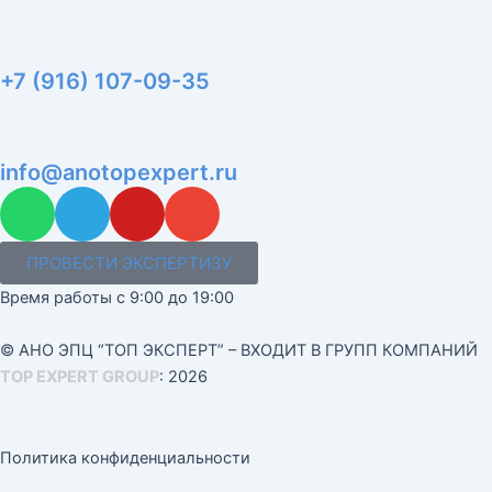
+7 (916) 107-09-35
info@anotopexpert.ru
W
T
Y
E
h
e
o
n
a
l
u
v
ПРОВЕСТИ ЭКСПЕРТИЗУ
t
e
t
e
Время работы с 9:00 до 19:00
s
g
u
l
a
r
b
o
© АНО ЭПЦ “ТОП ЭКСПЕРТ” – ВХОДИТ В ГРУПП КОМПАНИЙ
p
a
e
p
TOP EXPERT GROUP
: 2026
p
m
e
Политика конфиденциальности