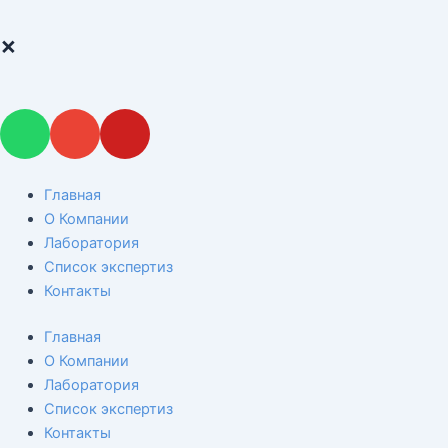
×
W
E
Y
h
n
o
a
v
u
t
e
t
Главная
s
l
u
О Компании
a
o
b
Лаборатория
p
p
e
Список экспертиз
p
e
Контакты
Главная
О Компании
Лаборатория
Список экспертиз
Контакты