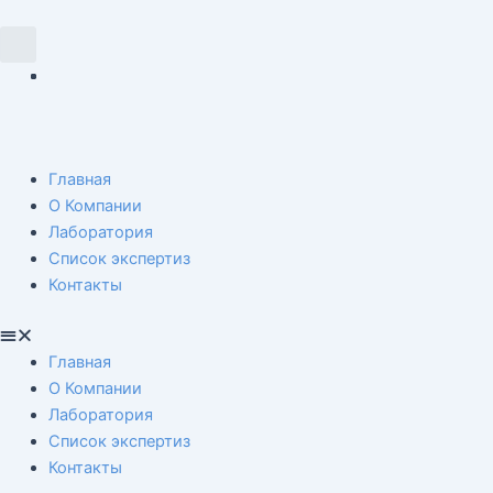
Перейти
Навигация
к
по
Search
содержимому
записям
Menu
Главная
О Компании
Лаборатория
Список экспертиз
Контакты
Главная
О Компании
Лаборатория
Список экспертиз
Контакты