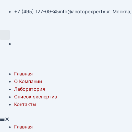
Перейти
Навигация
к
по
+7 (495) 127-09-35
info@anotopexpert.ru
г. Москва,
содержимому
записям
Search
Menu
Главная
О Компании
Лаборатория
Список экспертиз
Контакты
Главная