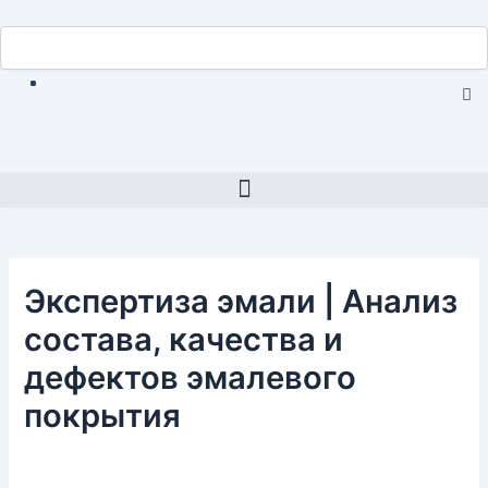
Перейти
Навигация
Search
к
Search
по
содержимому
записям
C
th
se
bo
Menu
Экспертиза эмали | Анализ
состава, качества и
дефектов эмалевого
покрытия