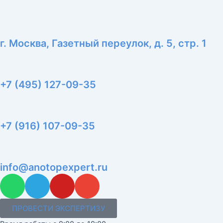
г. Москва, Газетный переулок, д. 5, стр. 1
+7 (495) 127-09-35
+7 (916) 107-09-35
info@anotopexpert.ru
W
T
Y
E
h
e
o
n
a
l
u
v
ПРОВЕСТИ ЭКСПЕРТИЗУ
t
e
t
e