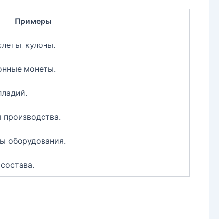
Примеры
слеты, кулоны.
онные монеты.
лладий.
 производства.
ты оборудования.
состава.