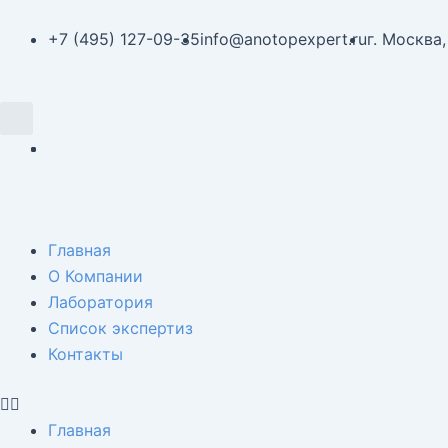
Перейти
Навигация
к
по
+7 (495) 127-09-35
info@anotopexpert.ru
г. Москва,
содержимому
записям
Search
Menu
Главная
О Компании
Лаборатория
Список экспертиз
Контакты
Главная