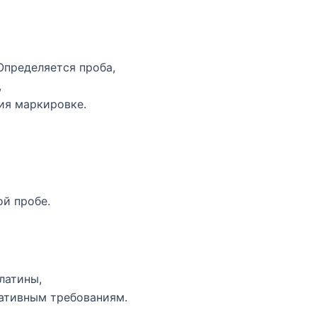
Определяется проба,
,
ия маркировке.
ой пробе.
латины,
ативным требованиям.