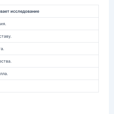
ивает исследование
ия.
таву.
а.
ства.
лла.