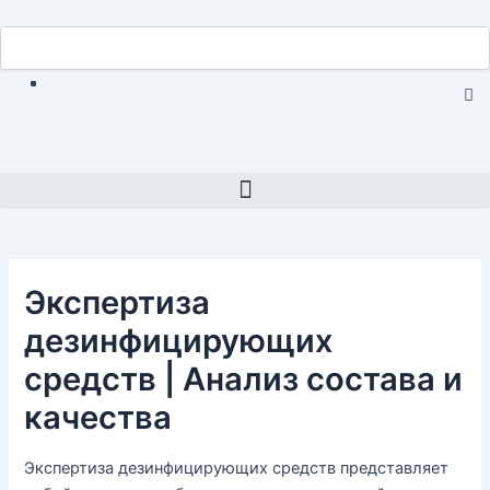
Перейти
Навигация
Search
к
Search
по
содержимому
записям
C
th
se
bo
Menu
Экспертиза
дезинфицирующих
средств | Анализ состава и
качества
Экспертиза дезинфицирующих средств представляет