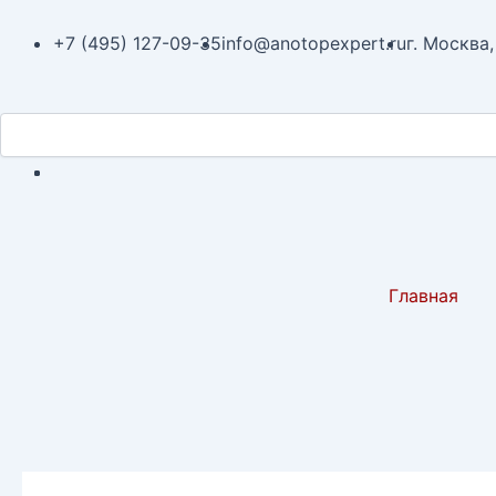
Перейти
Навигация
к
по
+7 (495) 127-09-35
info@anotopexpert.ru
г. Москва,
содержимому
записям
Search
Search
Главная