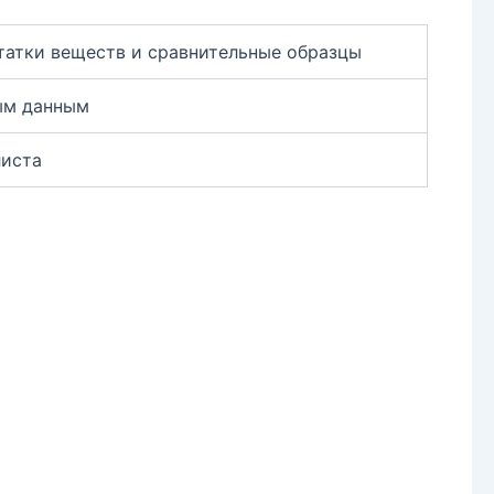
татки веществ и сравнительные образцы
ным данным
листа