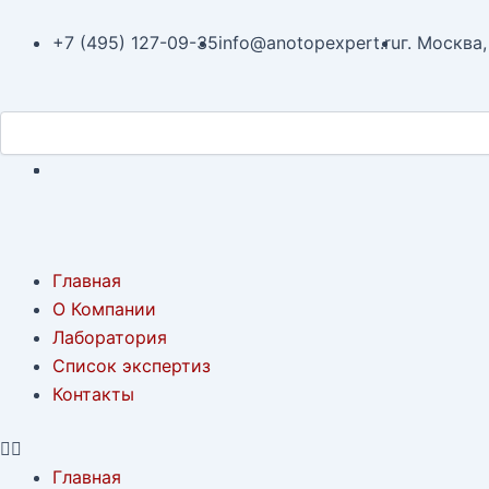
Перейти
Навигация
к
по
+7 (495) 127-09-35
info@anotopexpert.ru
г. Москва,
содержимому
записям
Search
Search
Menu
Главная
О Компании
Лаборатория
Список экспертиз
Контакты
Главная