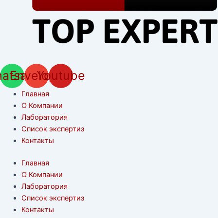
atsapp
Envelope
Youtube
Главная
О Компании
Лаборатория
Список экспертиз
Контакты
Главная
О Компании
Лаборатория
Список экспертиз
Контакты