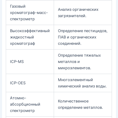
Газовый
Анализ органических
хроматограф-масс-
загрязнителей.
спектрометр
Высокоэффективный
Определение пестицидов,
жидкостный
ПАВ и органических
хроматограф
соединений.
Определение тяжелых
ICP-MS
металлов и
микроэлементов.
Многоэлементный
ICP-OES
химический анализ воды.
Атомно-
Количественное
абсорбционный
определение металлов.
спектрометр